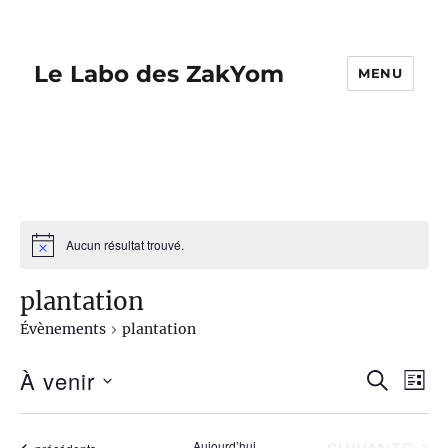
Le Labo des ZakYom
MENU
Aucun résultat trouvé.
plantation
Évènements
plantation
À venir
R
N
R
L
E
I
S
a
C
e
S
é
H
v
ÉVÈNEMENTS
Aujourd’hui
Évènements