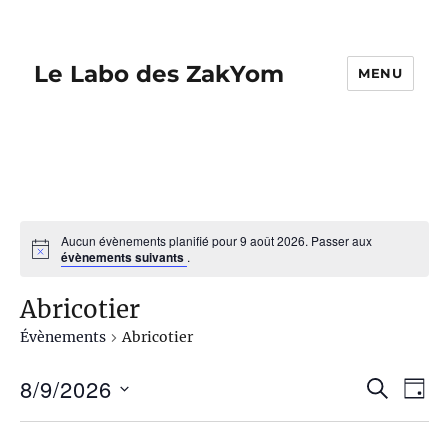
Le Labo des ZakYom
MENU
Aucun évènements planifié pour 9 août 2026. Passer aux
évènements suivants
.
Abricotier
Évènements
Abricotier
8/9/2026
R
N
R
J
E
O
S
a
C
e
U
é
H