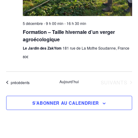
s
5 décembre - 9 h 00 min
-
16 h 30 min
Formation – Taille hivernale d’un verger
agroécologique
Le Jardin des ZakYom
181 rue de La Mothe Soudanne, France
80€
ÉVÈNEMENTS
Aujourd’hui
SUIVANTS
Évènements
précédents
S’ABONNER AU CALENDRIER