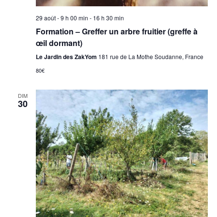
i
n
29 août - 9 h 00 min
-
16 h 30 min
g
e
Formation – Greffer un arbre fruitier (greffe à
m
a
œil dormant)
e
Le Jardin des ZakYom
181 rue de La Mothe Soudanne, France
t
n
80€
i
t
DIM
o
30
n
d
e
v
u