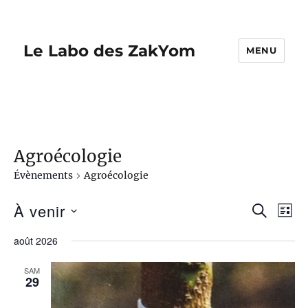
Le Labo des ZakYom
MENU
Agroécologie
Évènements
Agroécologie
À venir
R
N
R
L
E
I
S
a
C
e
août 2026
S
é
H
v
T
E
c
l
SAM
E
i
R
29
e
C
h
g
H