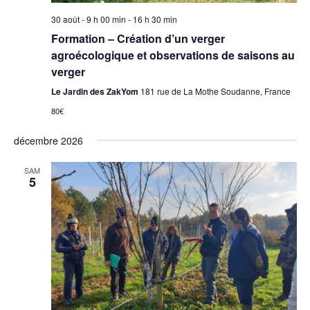
e
30 août - 9 h 00 min
-
16 h 30 min
Formation – Création d’un verger
s
agroécologique et observations de saisons au
É
verger
Le Jardin des ZakYom
181 rue de La Mothe Soudanne, France
v
80€
è
décembre 2026
n
SAM
5
e
m
e
n
t