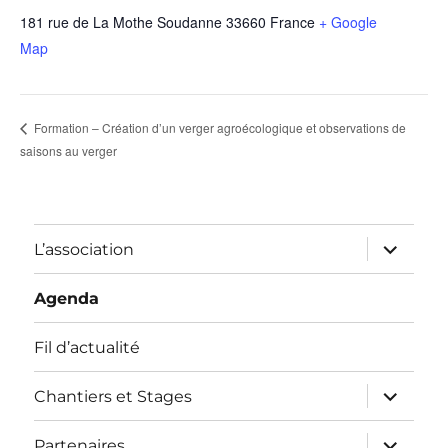
181 rue de La Mothe Soudanne
33660
France
+ Google
Map
Formation – Création d’un verger agroécologique et observations de
saisons au verger
ouvrir
L’association
le
sous-
menu
Agenda
Fil d’actualité
ouvrir
Chantiers et Stages
le
sous-
menu
ouvrir
Partenaires