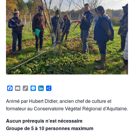
F
E
C
M
L
P
a
m
o
e
i
a
c
a
p
s
n
r
Animé par Hubert Didier, ancien chef de culture et
e
i
y
s
k
t
formateur au Conservatoire Végétal Régional d’Aquitaine.
b
l
L
e
e
a
o
i
n
d
g
o
n
g
I
e
Aucun prérequis n’est nécessaire
k
k
e
n
r
Groupe de 5 à 10 personnes maximum
r