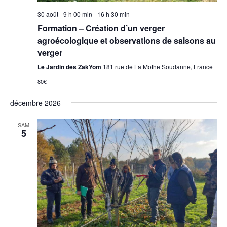
e
30 août - 9 h 00 min
-
16 h 30 min
Formation – Création d’un verger
s
agroécologique et observations de saisons au
É
verger
Le Jardin des ZakYom
181 rue de La Mothe Soudanne, France
v
80€
è
décembre 2026
n
SAM
5
e
m
e
n
t