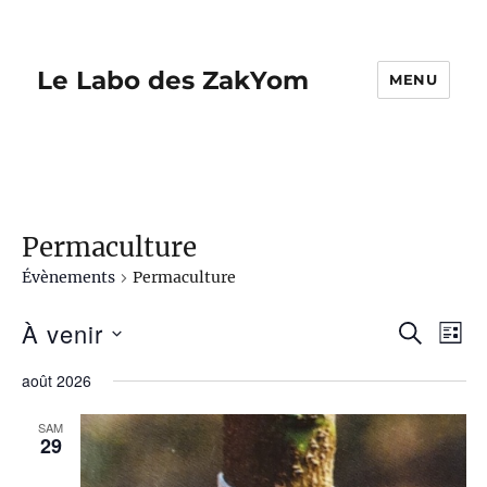
Le Labo des ZakYom
MENU
Permaculture
Évènements
Permaculture
À venir
R
N
R
L
E
I
S
a
C
e
août 2026
S
é
H
v
T
E
c
l
SAM
E
i
R
29
e
C
h
g
H