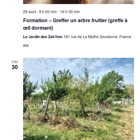
i
n
29 août - 9 h 00 min
-
16 h 30 min
g
e
Formation – Greffer un arbre fruitier (greffe à
m
a
œil dormant)
e
Le Jardin des ZakYom
181 rue de La Mothe Soudanne, France
t
n
80€
i
t
DIM
o
30
n
d
e
v
u