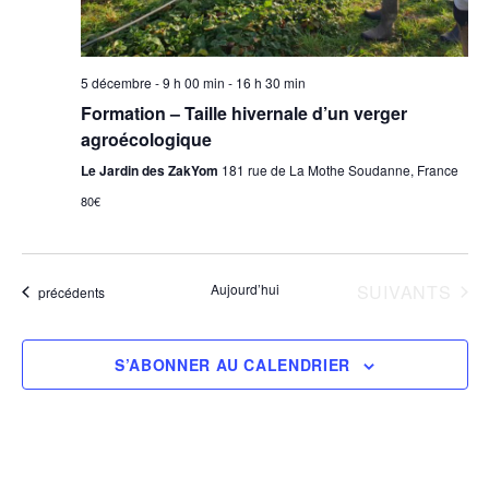
s
5 décembre - 9 h 00 min
-
16 h 30 min
Formation – Taille hivernale d’un verger
agroécologique
Le Jardin des ZakYom
181 rue de La Mothe Soudanne, France
80€
ÉVÈNEMENTS
Aujourd’hui
SUIVANTS
Évènements
précédents
S’ABONNER AU CALENDRIER