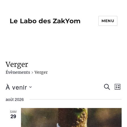
Le Labo des ZakYom
MENU
Verger
Évènements
Verger
À venir
R
N
R
L
E
I
S
a
C
e
août 2026
S
é
H
v
T
E
c
l
SAM
E
i
R
29
e
C
h
g
H