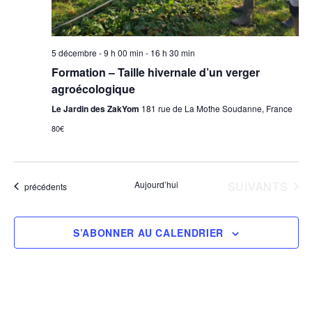
s
5 décembre - 9 h 00 min
-
16 h 30 min
Formation – Taille hivernale d’un verger
agroécologique
Le Jardin des ZakYom
181 rue de La Mothe Soudanne, France
80€
ÉVÈNEMENTS
Aujourd’hui
SUIVANTS
Évènements
précédents
S’ABONNER AU CALENDRIER