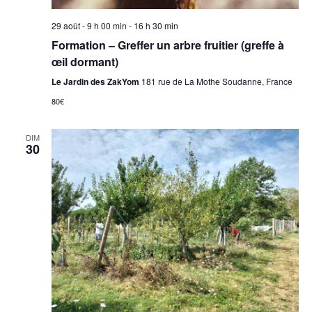
i
n
29 août - 9 h 00 min
-
16 h 30 min
g
e
Formation – Greffer un arbre fruitier (greffe à
m
a
œil dormant)
e
Le Jardin des ZakYom
181 rue de La Mothe Soudanne, France
t
n
80€
i
t
DIM
o
30
n
d
e
v
u