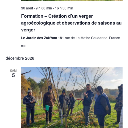
e
30 août - 9 h 00 min
-
16 h 30 min
Formation – Création d’un verger
s
agroécologique et observations de saisons au
É
verger
Le Jardin des ZakYom
181 rue de La Mothe Soudanne, France
v
80€
è
décembre 2026
n
SAM
5
e
m
e
n
t